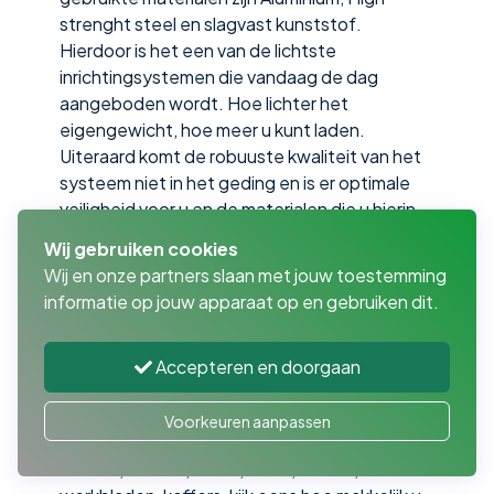
strenght steel en slagvast kunststof.
Hierdoor is het een van de lichtste
inrichtingsystemen die vandaag de dag
aangeboden wordt. Hoe lichter het
eigengewicht, hoe meer u kunt laden.
Uiteraard komt de robuuste kwaliteit van het
systeem niet in het geding en is er optimale
veiligheid voor u en de materialen die u hierin
onderbrengt.
Wij gebruiken cookies
Gebruik de ruimte optimaal
Wij en onze partners slaan met jouw toestemming
informatie op jouw apparaat op en gebruiken dit.
Maar de inrichtingssystemen zijn bovenal
buitengewoon praktisch ontworpen. De
ruimte in uw bestelauto wordt optimaal
Accepteren en doorgaan
benut. Opbergen en terugvinden was nog
nooit zo eenvoudig. De auto hiertoe inrichten
Voorkeuren aanpassen
was eigenlijk ook nog nooit zo eenvoudig.
Kasten, deuren, luiken, lades, rekken,